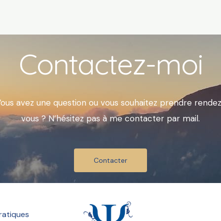
Contactez-moi
ous avez une question ou vous souhaitez prendre rende
vous ? N’hésitez pas à me contacter par mail.
Contacter
ratiques